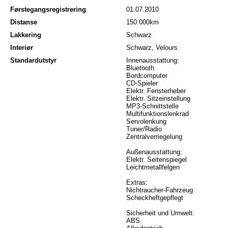
Førstegangsregistrering
01.07.2010
Distanse
150.000km
Lakkering
Schwarz
Interiør
Schwarz, Velours
Standardutstyr
Innenausstattung:
Bluetooth
Bordcomputer
CD-Spieler
Elektr. Fensterheber
Elektr. Sitzeinstellung
MP3-Schnittstelle
Multifunktionslenkrad
Servolenkung
Tuner/Radio
Zentralverriegelung
Außenausstattung:
Elektr. Seitenspiegel
Leichtmetallfelgen
Extras:
Nichtraucher-Fahrzeug
Scheckheftgepflegt
Sicherheit und Umwelt:
ABS