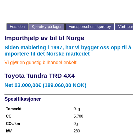
Forsiden
Kjøretøy på lager
Forespørsel om kjøretøy
Vårt te
Importhjelp av bil til Norge
Siden etablering i 1997, har vi bygget oss opp til 
importere til det Norske markedet
Vi gjør en gunstig bilhandel enkelt!
Toyota Tundra TRD 4X4
Net 23.000,00€ (189.060,00 NOK)
Spesifikasjoner
Tomvekt
0kg
CC
5.700
CO
/km
0g
2
kW
280