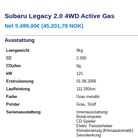
Subaru Legacy 2.0 4WD Active Gas
Net 5.499,00€ (45.201,78 NOK)
Ausstattung
Leergewicht
0kg
CC
2.000
CO
/km
0g
2
kW
121
Erstzulassung
01.09.2006
Laufleistung
111.281km
Farbe
Grau metallic
Polster
Grau, Stoff
Serienasustattung
Innenausstattung:
Bordcomputer
CD-Spieler
Elektr. Fensterheber
Klimatisierung (Klimaautomatik)
Servolenkung